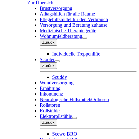
Zur Übersicht
Brustversorgung
Alltagshilfen für alle Räume
Pflegehilfsmittel für den Verbrauch
Versorgung und Beratung zuhause
Medizinische Therapiegeräte
Wohnumfeldberatung
Zurück
Individuelle Treppenlifte
Scooter
Zurück
Scuddy
Wundversorgung
Ernährung
Inkontinenz
Neurologische Hilfsmittel/Orthesen
Rollatoren
Rollstühle
Elektrorollstühle
Zurück
Scewo BRO