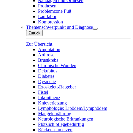
Bandagen und Orthesen
Prothesen
Problemzone Fuß
Lauflabor
Kompression
Themenschwerpunkt und Diagnose
Zurück
Zur Übersicht
Amputation
Arthrose
Brustkrebs
Chronische Wunden
Dekubitus
Diabetes
Dysmelie
Exoskelett-Ratgeber
Fistel
Inkontinenz
Knieverletzung
Lymphologie: Lipödem/Lymphödem
Mangelernährung
Neurologische Erkrankungen
Plötzlich pflegebedürftig
Rückenschmerzen