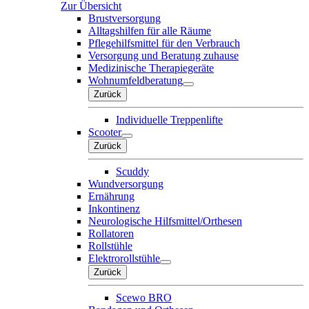
Zur Übersicht
Brustversorgung
Alltagshilfen für alle Räume
Pflegehilfsmittel für den Verbrauch
Versorgung und Beratung zuhause
Medizinische Therapiegeräte
Wohnumfeldberatung
Zurück
Individuelle Treppenlifte
Scooter
Zurück
Scuddy
Wundversorgung
Ernährung
Inkontinenz
Neurologische Hilfsmittel/Orthesen
Rollatoren
Rollstühle
Elektrorollstühle
Zurück
Scewo BRO