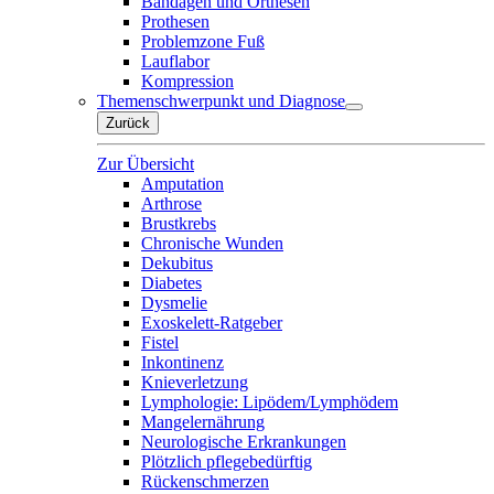
Bandagen und Orthesen
Prothesen
Problemzone Fuß
Lauflabor
Kompression
Themenschwerpunkt und Diagnose
Zurück
Zur Übersicht
Amputation
Arthrose
Brustkrebs
Chronische Wunden
Dekubitus
Diabetes
Dysmelie
Exoskelett-Ratgeber
Fistel
Inkontinenz
Knieverletzung
Lymphologie: Lipödem/Lymphödem
Mangelernährung
Neurologische Erkrankungen
Plötzlich pflegebedürftig
Rückenschmerzen