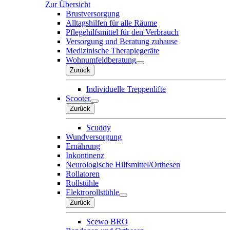
Zur Übersicht
Brustversorgung
Alltagshilfen für alle Räume
Pflegehilfsmittel für den Verbrauch
Versorgung und Beratung zuhause
Medizinische Therapiegeräte
Wohnumfeldberatung
Zurück
Individuelle Treppenlifte
Scooter
Zurück
Scuddy
Wundversorgung
Ernährung
Inkontinenz
Neurologische Hilfsmittel/Orthesen
Rollatoren
Rollstühle
Elektrorollstühle
Zurück
Scewo BRO