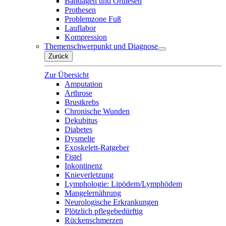
Bandagen und Orthesen
Prothesen
Problemzone Fuß
Lauflabor
Kompression
Themenschwerpunkt und Diagnose
Zurück
Zur Übersicht
Amputation
Arthrose
Brustkrebs
Chronische Wunden
Dekubitus
Diabetes
Dysmelie
Exoskelett-Ratgeber
Fistel
Inkontinenz
Knieverletzung
Lymphologie: Lipödem/Lymphödem
Mangelernährung
Neurologische Erkrankungen
Plötzlich pflegebedürftig
Rückenschmerzen